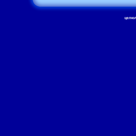
целюл