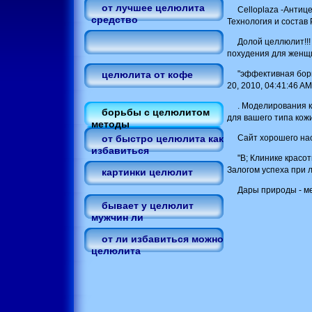
от лучшее целюлита
Celloplaza -Анти
средство
Технология и состав
Долой целлюлит!!!
похудения для женщи
"эффективная бор
целюлита от кофе
20, 2010, 04:41:46 AM »
. Моделирования к
борьбы с целюлитом
для вашего типа кож
методы
Сайт хорошего на
от быстро целюлита как
избавиться
"В; Клинике красо
Залогом успеха при 
картинки целюлит
Дары природы - ме
бывает у целюлит
мужчин ли
от ли избавиться можно
целюлита