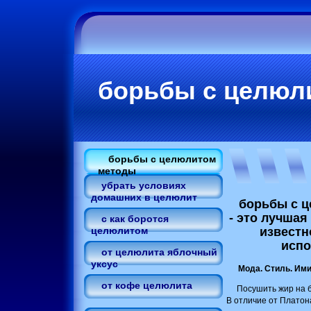
борьбы с целюл
борьбы с целюлитом
методы
убрать условиях
домашних в целюлит
борьбы с ц
- это лучшая
с как боротся
известн
целюлитом
испо
от целюлита яблочный
уксус
Мода. Стиль. Ими
от кофе целюлита
Посушить жир на б
В отличие от Платон