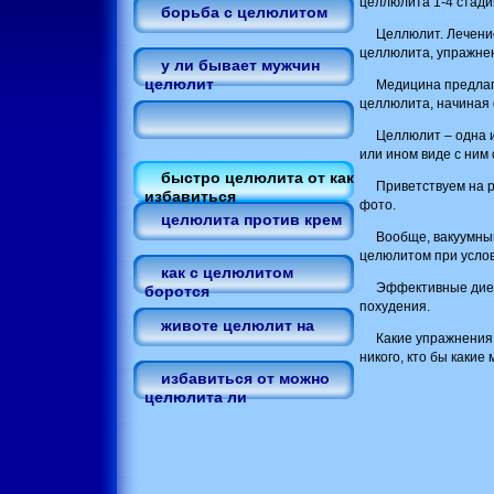
целлюлита 1-4 стади
борьба с целюлитом
Целлюлит. Лечение
целлюлита, упражнен
у ли бывает мужчин
целюлит
Медицина предлаг
целлюлита, начиная 
Целлюлит – одна 
или ином виде с ним 
быстро целюлита от как
Приветствуем на 
избавиться
фото.
целюлита против крем
Вообще, вакуумны
целюлитом при услов
как с целюлитом
Эффективные диет
боротся
похудения.
животе целюлит на
Какие упражнения 
никого, кто бы какие 
избавиться от можно
целюлита ли