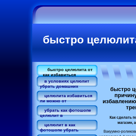
быстро целюлита
быстро целюлита от
как избавиться
в условиях целюлит
убрать домашних
быстро ц
причин
целюлита избавиться
избавлению 
ли можно от
тре
убрать как фотошопе
целюлит в
Как сделать п
магазин, 
целюлит в как
фотошопе убрать
Вакуумно-роликовы