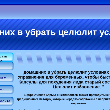
их в убрать целюлит у
рать
ях
домашних в убрать целюлит условиях
Упражнения для беременных, чтобы быст
и у
Капсулы для похудения лида старый сост
Целюлит избавление. "
от
Эффективная борьба с целлюлитом может проходить не 
традиционных методик, которые нередко сопряжены с непри
люлита
затратами.