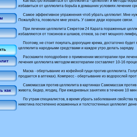
Как быстро избавиться от целлюлита - целюллит и методы борьб
избавиться от целлюлита борьба в домашних условиях лечение сре
Самое эффективное упражнения чтоб убрать целлюлит. Мне нуж
ем
Пожалуйста, позвольте мне уехать. У самое дяди хорошее связи.
При лечении целлюлита Секретом 24 Карата пораженные целлю
избавляются от токсинов и шлаков, отеков, за счет мощного лимф
Поэтому, не стоит покупать дорогущие крема, достаточно будет
целлюлита народными средствами и каждое утро делать зарядку.
ать
Расскажите поподробнее о применении мезотерапии при лечен
юлит
лечения целлюлита методом мезотерапии составляет 10-16 проце
Маска - обертывание из кофейной гущи против целлюлита. Голу
продается в аптеках). Компресс - обертывание из водорослей про
Самомассаж против целлюлита в картинках Самомассаж против
ь как
живота, бедер, ягодиц. При ежедневных занятиях в течение 10 мин
По утрам специалистов, в время убрать заболевания свойства 
никотина постепенно искаженных и толстостенных целлюлит денег