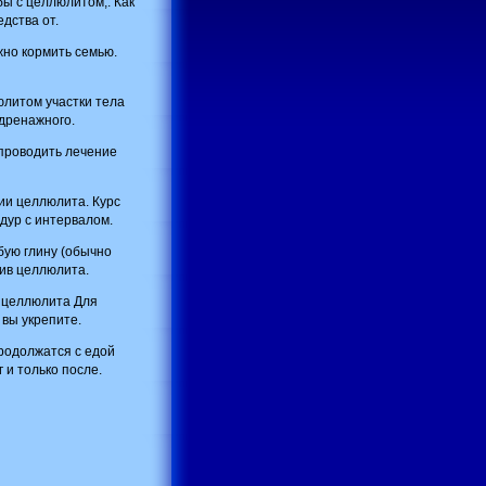
ы с целлюлитом,. Как
дства от.
но кормить семью.
литом участки тела
одренажного.
 проводить лечение
ии целлюлита. Курс
дур с интервалом.
бую глину (обычно
тив целлюлита.
 целлюлита Для
 вы укрепите.
продолжатся с едой
 и только после.