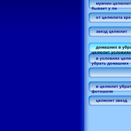
мужчин целюлит
бывает у ли
от целюлита кр
звезд целюлит
домашних в убр
целюлит условиях
в условиях цел
убрать домашних
в целюлит убрат
фотошопе
целюлит звезд