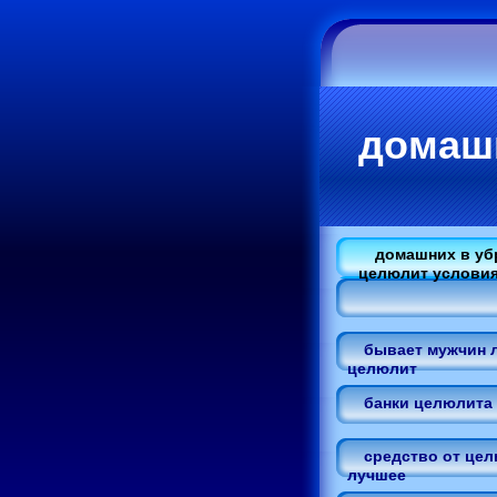
домашн
домашних в уб
целюлит услови
бывает мужчин л
целюлит
банки целюлита 
средство от це
лучшее