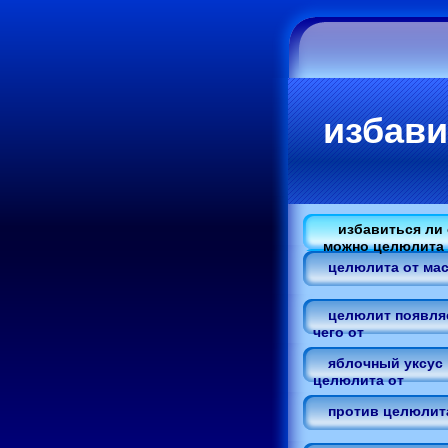
избави
избавиться ли 
можно целюлита
целюлита от мас
целюлит появля
чего от
яблочный уксус
целюлита от
против целюлит