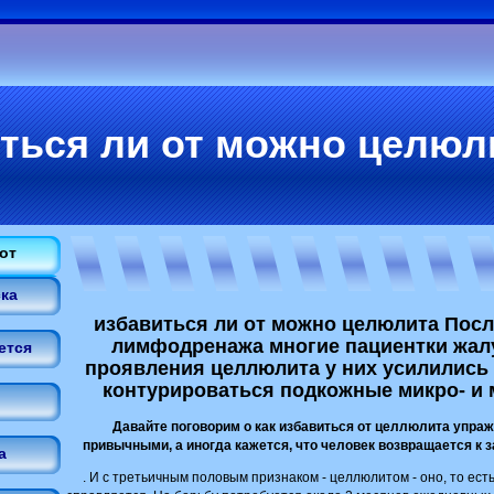
ться ли от можно целюл
от
ка
избавиться ли от можно целюлита Пос
лимфодренажа многие пациентки жалу
ется
проявления целлюлита у них усилились -
контурироваться подкожные микро- и 
Давайте поговорим о как избавиться от целлюлита упра
привычными, а иногда кажется, что человек возвращается к з
а
. И с третьичным половым признаком - целлюлитом - оно, то ест