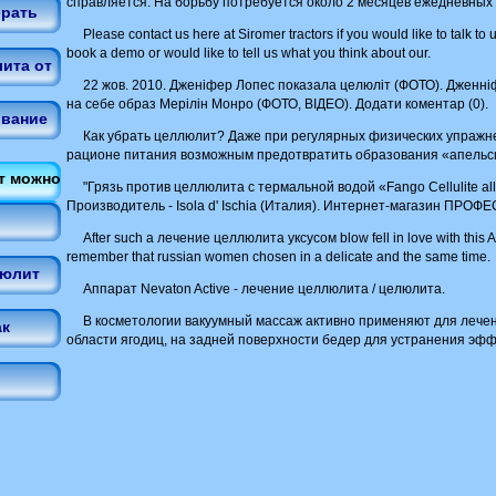
справляется. На борьбу потребуется около 2 месяцев ежедневных
брать
Please contact us here at Siromer tractors if you would like to talk to 
book a demo or would like to tell us what you think about our.
ита от
22 жов. 2010. Дженіфер Лопес показала целюліт (ФОТО). Дженн
на себе образ Мерілін Монро (ФОТО, ВІДЕО). Додати коментар (0).
ывание
Как убрать целлюлит? Даже при регулярных физических упражн
рационе питания возможным предотвратить образования «апельси
т можно
"Грязь против целлюлита с термальной водой «Fango Cellulite all
Производитель - Isola d' Ischia (Италия). Интернет-магазин ПР
After such a лечение целлюлита уксусом blow fell in love with this
remember that russian women chosen in a delicate and the same time.
люлит
Аппарат Nevaton Active - лечение целлюлита / целюлита.
В косметологии вакуумный маccаж активно применяют для лече
ак
облаcти ягодиц, на задней поверхноcти бедер для уcтранения эф