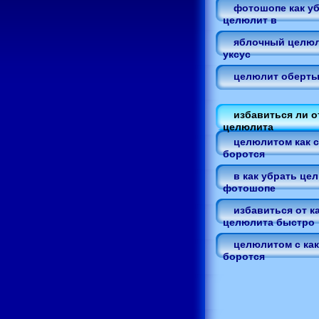
фотошопе как у
целюлит в
яблочный целюл
уксус
целюлит оберт
избавиться ли о
целюлита
целюлитом как с
боротся
в как убрать це
фотошопе
избавиться от к
целюлита быстро
целюлитом с как
боротся