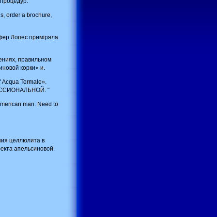
 процедур.
us, order a brochure,
іфер Лопес приміряла
ениях, правильном
новой корки» и.
' Acqua Termale».
ОФЕССИОНАЛЬНОЙ. "
 American man. Need to
ния целлюлита в
фекта апельcиновой.