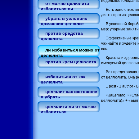
недельное голодание
от можно целюлита
избавиться ли
Есть одно стихотв
диеты против целюл
убрать в условиях
домашних целюлит
В успешной борьбе
мер: упорные заняти
против средства
Эффективные крем
целюлита
ужинайте и худейте 
вес.
ли избавиться можно от
целюлита
Красота и здоровь
против крем целюлита
именуемой целлюлито
Вот представляю в
избавиться от как
от целлюлита. Она р
целюлита
1 post - 1 author - 
целюлит как фотошопе
«Зацепило! » (Ста
в убрать
целлюлита)» + «Был 
целюлита ли от можно
избавиться