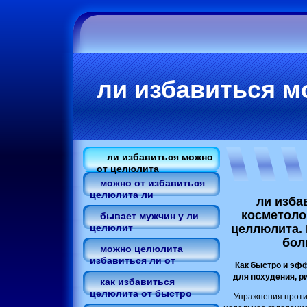
ли избавиться м
ли избавиться можно
от целюлита
можно от избавиться
целюлита ли
ли изба
косметоло
бывает мужчин у ли
целлюлита.
целюлит
бол
можно целюлита
избавиться ли от
Как быстро и эфф
для похудения, р
как избавиться
целюлита от быстро
Упражнения проти