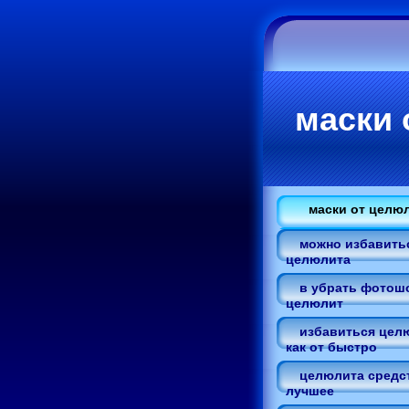
маски 
маски от целю
можно избавитьс
целюлита
в убрать фотошо
целюлит
избавиться цел
как от быстро
целюлита средс
лучшее