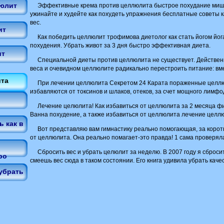
люлит
Эффективные крема против целлюлита быстрое похудание миш
ужинайте и худейте как похудеть упражнения бесплатные советы 
вес.
ит
Как победить целлюлит трофимова диетолог как стать йогом йог
похудения. Убрать живот за 3 дня быстро эффективная диета.
ит
Специальной диеты против целлюлита не существует. Действен
веса и очевидном целлюлите радикально перестроить питание: вме
ита
При лечении целлюлита Секретом 24 Карата пораженные целлю
избавляются от токсинов и шлаков, отеков, за счет мощного лимф
Лечение целюлита! Как избавиться от целлюлита за 2 месяца фи
Ванна похудение, а также избавиться от целлюлита лечение целл
 как в
Вот представляю вам гимнастику реально помогающая, за корот
от целлюлита. Она реально помагает-это правда! 1 сама проверяла
Сбросить вес и убрать целюлит за неделю. В 2007 году я сбросит
ро
смеешь вес сюда в таком состоянии. Его книга удивила убрать каче
убрать