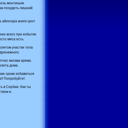
ель монтиньяк
как похудеть лишний
а айенгара книги цент
нее всего при избытке
сто мяса есть.
литом участки тела
одренажного.
тнес москва крема.
юлита дома.
кие сроки избавиться
!! Попробуйте!.
ь в Сербии. Как ты
ством и.