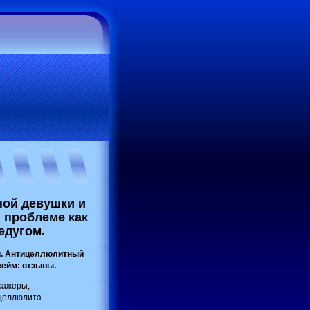
ной девушки и
 проблеме как
едугом.
ей. Антицеллюлитный
лейм: отзывы.
сажеры,
целлюлита.