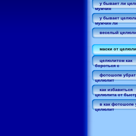
у бывает ли це
мужчин
у бывает целюл
мужчин ли
веселый целюл
маски от целюл
целюлитом как
бороться с
фотошопе убрать
целюлит
как избавиться
целюлита от быст
в как фотошопе 
целюлит