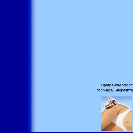
Программы омолож
псориаза. Биоревита