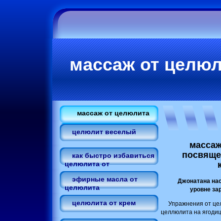
массаж от целю
массаж от целюлита
целюлит веселый
массаж
посвяще
как быстро избавиться
целюлита от
эфирные масла от
Джонатана нас
целюлита
уровне за
целюлита от крем
Упражнения от це
целлюлита на ягодиц