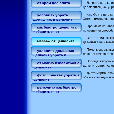
от крем целюлита
Лечение целлюлит
целлюлитом, как уб
Как убрать целлюлит. 
условиях убрать
Хотите иметь изящн
домашних в целюлит
Проблема избавле
как быстро целюлита
применения способс
избавиться от
Это тот вид ню, к
массаж от целюлита
девченки еще и выкл
Помочь справиться
условиях домашних
лечения сочетаются
целюлит убрать в
Вообще, вакуумны
от можно избавиться ли
целюлитом при услов
целюлита
Диета мирмановой.
фотошопе как убрать в
объяснительную, и т
целюлит
целюлита как быстро
избавиться от