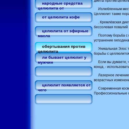
диеты против целюл
народные средства
целюлита от
Излюбленным мест
Целлюлит также пора
от целюлита кофе
. Кремлёвская дие
бессолевая повалий 
целюлита от эфирные
Поэтому борьба с
масла
устранение гиподина
обертывания против
Уникальная Элос 
целюлита
борьбы с целлюлито
ли бывает целюлит у
Если вы думаете, 
мужчин
конца, - использова
Лазерное лечение
возрастных изменени
целюлит появляется от
Современная косм
чего
Профессиональные с