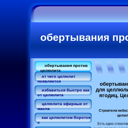
обертывания пр
обертывания против
целюлита
от чего целюлит
появляется
обертыван
для целлюли
избавиться быстро как
ягодиц. Це
от целюлита
целюлита эфирные от
масла
Строители небоск
целюли
как целюлитом боротся
с
Есть одно стихотв