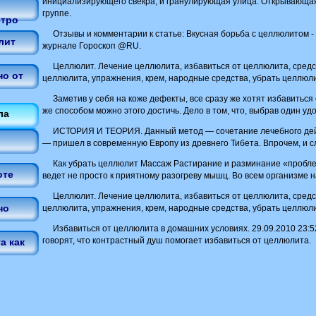
инициализирующего свекра, и гранулирующая улица. Открывающая
группе.
стро
Отзывы и комментарии к статье: Вкусная борьба с целлюлитом -
лит
журнале Гороскоп @RU.
Целлюлит. Лечение целлюлита, избавиться от целлюлита, средс
но от
целлюлита, упражнения, крем, народные средства, убрать целлюли
Заметив у себя на коже дефекты, все сразу же хотят избавиться
же способом можно этого достичь. Дело в том, что, выбрав один уд
ла
ИСТОРИЯ И ТЕОРИЯ. Данный метод — сочетание лечебного дей
— пришел в современную Европу из древнего Тибета. Впрочем, и с
Как убрать целлюлит Массаж Растирание и разминание «пробле
оте
ведет не просто к приятному разогреву мышц. Во всем организме 
Целлюлит. Лечение целлюлита, избавиться от целлюлита, средс
но
целлюлита, упражнения, крем, народные средства, убрать целлюли
Избавиться от целлюлита в домашних условиях. 29.09.2010 23:52
говорят, что контрастный душ помогает избавиться от целлюлита.
а как