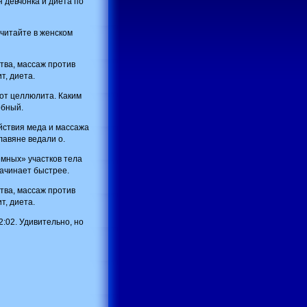
 девчонка и диета по
 читайте в женском
тва, массаж против
т, диета.
 от целлюлита. Каким
обный.
ствия меда и массажа
лавяне ведали о.
мных» участков тела
начинает быстрее.
тва, массаж против
т, диета.
:02. Удивительно, но