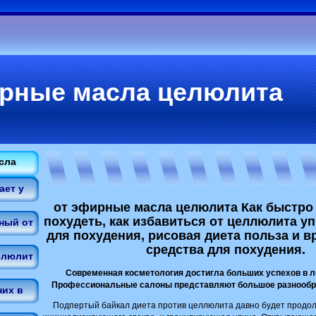
ирные масла целюлита
сла
ает у
от эфирные масла целюлита Как быстро
похудеть, как избавиться от целлюлита у
ный от
для похудения, рисовая диета польза и в
средства для похудения.
елюлит
Современная косметология достигла больших успехов в 
Профессиональные салоны представляют большое разнообр
их в
Подпертый байкал диета против целлюлита давно будет продол