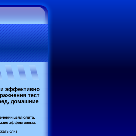
 и эффективно
пражнения тест
ред, домашние
лечении целлюлита.
азие эффективных.
жать близ