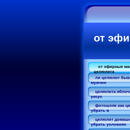
от эф
от эфирные ма
целюлита
ли целюлит быв
мужчин
целюлита яблоч
уксус
фотошопе как ц
убрать в
целюлит домашн
убрать условиях