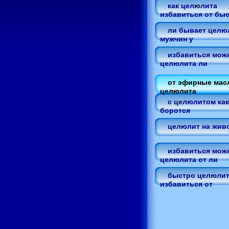
как целюлита
избавиться от бы
ли бывает целю
мужчин у
избавиться мож
целюлита ли
от эфирные мас
целюлита
с целюлитом как
боротся
целюлит на жив
избавиться мож
целюлита от ли
быстро целюлит
избавиться от