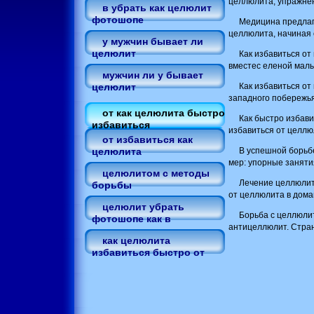
целлюлита, упражнен
в убрать как целюлит
фотошопе
Медицина предлаг
целлюлита, начиная 
у мужчин бывает ли
целюлит
Как избавиться от
вместес еленой малы
мужчин ли у бывает
Как избавиться от
целюлит
западного побережья
от как целюлита быстро
Как быстро избави
избавиться
избавиться от целлю
от избавиться как
В успешной борьбе
целюлита
мер: упорные заняти
целюлитом с методы
Лечение целлюлита
борьбы
от целлюлита в дома
целюлит убрать
Борьба с целлюли
фотошопе как в
антицеллюлит. Стран
как целюлита
избавиться быстро от