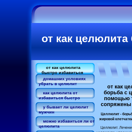
от как целюлита
от как целюлита
быстро избавиться
домашних условиях
убрать в целюлит
от как ц
борьба с 
как целюлита от
помощью т
избавиться быстро
сопряжены 
у бывает ли целюлит
мужчин
Целлюлит - борьб
жировой клетчатки
можно избавиться ли от
целюлита
Целлюлит. Лечение