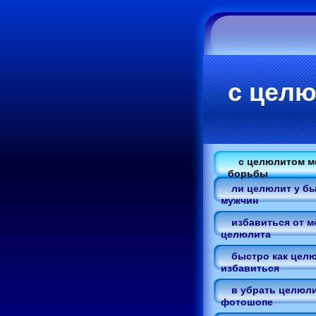
с цел
с целюлитом 
борьбы
ли целюлит у б
мужчин
избавиться от м
целюлита
быстро как целю
избавиться
в убрать целюли
фотошопе