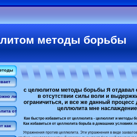
юлитом методы борьбы
методы
ывает
с целюлитом методы борьбы Я отдавал с
в отсутствии силы воли и выдержк
ожно ли
ограничиться, и все же данный процесс 
целлюлита мне наслаждение
лита от
Как быстро избавиться от целлюлита - целюллит и методы б
Как избавиться от целлюлита борьба в домашних условиях ле
т как
Упражнения против целлюлита. Эти упражнения в виде захвато