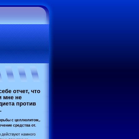
ебе отчет, что
и мне не
диета против
.
орьбы с целлюлитом,.
чение средства от.
в действуют намного