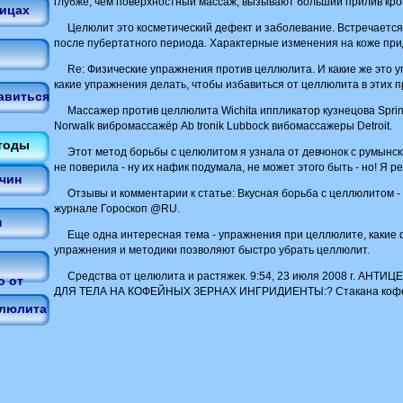
глубже, чем поверхностный массаж, вызывают больший прилив кров
дицах
Целюлит это косметический дефект и заболевание. Встречается
после пубертатного периода. Характерные изменения на коже при
Re: Физические упражнения против целлюлита. И какие же это 
какие упражнения делать, чтобы избавиться от целлюлита в этих 
авиться
Массажер против целлюлита Wichita иппликатор кузнецова Sprin
Norwalk вибромассажёр Ab tronik Lubbock вибомассажеры Detroit.
тоды
Этот метод борьбы с целюлитом я узнала от девчонок с румынс
не поверила - ну их нафик подумала, не может этого быть - но! Я р
чин
Отзывы и комментарии к статье: Вкусная борьба с целлюлитом -
журнале Гороскоп @RU.
н
Еще одна интересная тема - упражнения при целлюлите, какие
упражнения и методики позволяют быстро убрать целлюлит.
Средства от целюлита и растяжек. 9:54, 23 июля 2008 г. АН
о от
ДЛЯ ТЕЛА НА КОФЕЙНЫХ ЗЕРНАХ ИНГРИДИЕНТЫ:? Стакана кофе?
елюлита