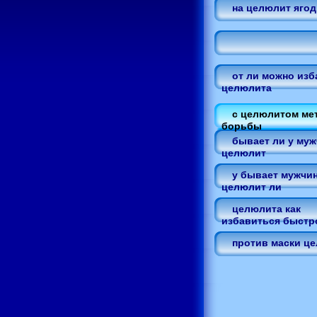
на целюлит яго
от ли можно изб
целюлита
с целюлитом ме
борьбы
бывает ли у муж
целюлит
у бывает мужчи
целюлит ли
целюлита как
избавиться быстр
против маски ц