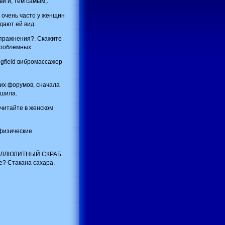
и и, тем самым,.
 очень часто у женщин
дают ей вид.
упражнения?. Скажите
проблемных.
gfield вибромассажер
ких форумов, сначала
ешила.
 читайте в женском
 физические
ТИЦЕЛЛЮЛИТНЫЙ СКРАБ
 Стакана сахара.