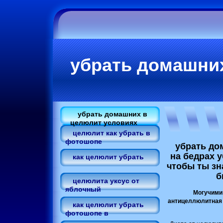
убрать домашни
убрать домашних в
целюлит условиях
целюлит как убрать в
фотошопе
убрать до
на бедрах 
как целюлит убрать
чтобы ты зн
б
целюлита уксус от
яблочный
Могучими
антицеллюлитная 
как целюлит убрать
фотошопе в