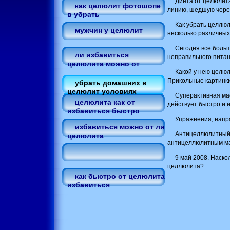
Диета от целюлита
как целюлит фотошопе
линию, шедшую через
в убрать
Как убрать целлю
мужчин у целюлит
несколько различных
Сегодня все боль
ли избавиться
неправильного питан
целюлита можно от
Какой у нею целюли
Прикольные картинки
убрать домашних в
целюлит условиях
Суперактивная ма
целюлита как от
действует быстро и 
избавиться быстро
Упражнения, напра
избавиться можно от ли
Антицеллюлитный 
целюлита
антицеллюлитным м
9 май 2008. Наско
целлюлита?
как быстро от целюлита
избавиться